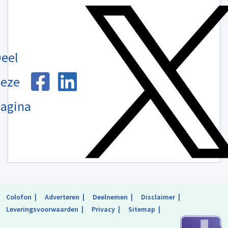
eel
eze
agina
Colofon
Adverteren
Deelnemen
Disclaimer
Leveringsvoorwaarden
Privacy
Sitemap