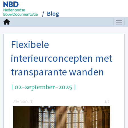
Blog
Flexibele
interieurconcepten met
transparante wanden
| 02-september-2025 |
Alle foto's (
1
)
1/1