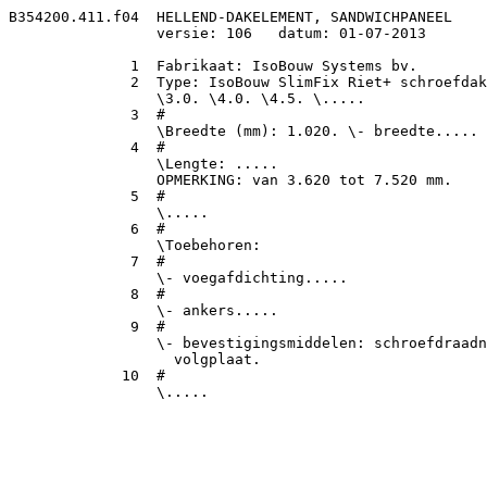
B354200.411.f04  HELLEND-DAKELEMENT, SANDWICHPANEEL

                 versie: 106   datum: 01-07-2013

              1  Fabrikaat: IsoBouw Systems bv.

              2  Type: IsoBouw SlimFix Riet+ schroefdak
                 \3.0. \4.0. \4.5. \.....

              3  #

                 \Breedte (mm): 1.020. \- breedte.....

              4  #

                 \Lengte: .....

                 OPMERKING: van 3.620 tot 7.520 mm.

              5  #

                 \.....

              6  #

                 \Toebehoren:

              7  #

                 \- voegafdichting.....

              8  #

                 \- ankers.....

              9  #

                 \- bevestigingsmiddelen: schroefdraadn
                   volgplaat.

             10  #
