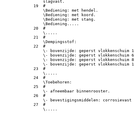
                 slagvast.

             19  #

                 \Bediening: met hendel.

                 \Bediening: met koord.

                 \Bediening: met stang.

                 \Bediening.....

             20  #

                 \.....

             21  #

                 \Dempingsstof:

             22  #

                 \- bovenzijde: geperst vlokkenschuim 1
                 \- bovenzijde: geperst vlokkenschuim 6
                 \- bovenzijde: geperst vlokkenschuim 8
                 \- bovenzijde: geperst vlokkenschuim 1
             23  #

                 \.....

             24  #

                 \Toebehoren:

             25  #

                 \- afneembaar binnenrooster.

             26  #

                 \- bevestigingsmiddelen: corrosievast 
             27  #
