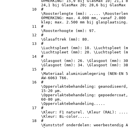
                 OPMERKING: 15,9 bij GlasMax 10; 21,1 b
                 24,1 bij GlasMax 20; 28,6 bij GlasMax 
             10  #

                 \Roosterlengte (mm): ..... \Roosterlen
                 OPMERKING: max. 4.000 mm, vanaf 2.000 
                 klep; max. 2.500 mm bij glasplaatsing.

             11  #

                 \Roosterhoogte (mm): 97.

             12  #

                 \Glasaftrek (mm): 80.

             13  #

                 \Luchtspleet (mm): 10. \Luchtspleet (m
                 \Luchtspleet (mm): 20. \Luchtspleet (m
             14  #

                 \Glasgoot (mm): 26. \Glasgoot (mm): 30
                 \Glasgoot (mm): 34. \Glasgoot (mm): 38
             15  #

                 \Materiaal aluminiumlegering (NEN-EN 5
                 AW-6063 T66.

             16  #

                 \Oppervlaktebehandeling: geanodiseerd,
                 15-20 µm.

                 \Oppervlaktebehandeling: gepoedercoat,
                 60-80 µm.

                 \Oppervlaktebehandeling.....

             17  #

                 \Kleur: F1 naturel. \Kleur (RAL): ....
                 \Kleur: Bi-color.....

             18  #

                 \Kunststof onderdelen: weerbestendig A