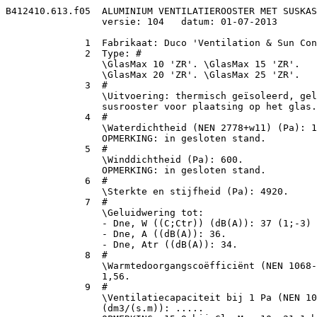
B412410.613.f05  ALUMINIUM VENTILATIEROOSTER MET SUSKAS
                 versie: 104   datum: 01-07-2013

              1  Fabrikaat: Duco 'Ventilation & Sun Con
              2  Type: #

                 \GlasMax 10 'ZR'. \GlasMax 15 'ZR'.

                 \GlasMax 20 'ZR'. \GlasMax 25 'ZR'.

              3  #

                 \Uitvoering: thermisch geïsoleerd, gel
                 susrooster voor plaatsing op het glas.

              4  #

                 \Waterdichtheid (NEN 2778+w11) (Pa): 1
                 OPMERKING: in gesloten stand.

              5  #

                 \Winddichtheid (Pa): 600.

                 OPMERKING: in gesloten stand.

              6  #

                 \Sterkte en stijfheid (Pa): 4920.

              7  #

                 \Geluidwering tot:

                 - Dne, W ((C;Ctr)) (dB(A)): 37 (1;-3)

                 - Dne, A ((dB(A)): 36.

                 - Dne, Atr ((dB(A)): 34.

              8  #

                 \Warmtedoorgangscoëfficiënt (NEN 1068-
                 1,56.

              9  #

                 \Ventilatiecapaciteit bij 1 Pa (NEN 10
                 (dm3/(s.m)): .....
