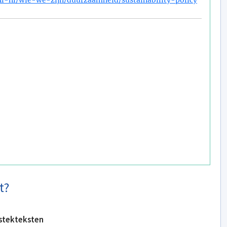
t?
stekteksten