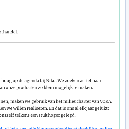
othandel.
d hoog op de agenda bij Niko. We zoeken actief naar
an onze producten zo klein mogelijk te maken.
nen, maken we gebruik van het milieucharter van VOKA.
n we willen realiseren. En dat is ons al elk jaar gelukt:
 onszelf telkens een stuk hoger gelegd.
nl-nl/wie-we-zijn/duurzaamheid/sustainability-policy