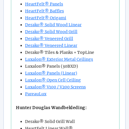
HeartFelt® Panels
HeartFelt® Baffles
HeartFelt® Origami
Derako® Solid Wood Linear
Derako® Solid Wood Grill
Derako® Veneered Grill
Derako® Veneered Linear
Derako® Tiles & Planks + TopLine
Luxalon® Exterior Metal Ceilings
Luxalon® Panels (30BXD)
Luxalon® Panels (Linear)
Luxalon® Open Cell Ceiling
Luxalon® V100 / V200 Screens
PareauLux
Hunter Douglas Wandbekleding:
Derako® Solid Grill Wall
HeartFelt Linear Wall®