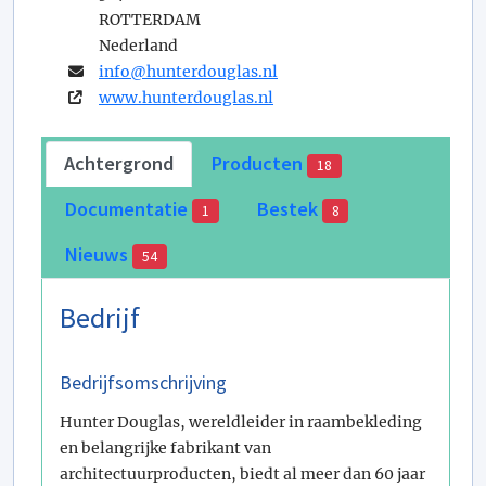
ROTTERDAM
Nederland
info@­hunterdouglas.nl
www.hunterdouglas.nl
Achtergrond
Producten
18
Documentatie
Bestek
1
8
Nieuws
54
Bedrijf
Bedrijfsomschrijving
Hunter Douglas, wereldleider in raambekleding
en belangrijke fabrikant van
architectuurproducten, biedt al meer dan 60 jaar