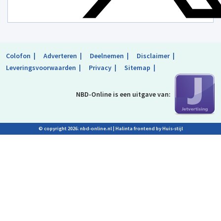
Colofon
Adverteren
Deelnemen
Disclaimer
Leveringsvoorwaarden
Privacy
Sitemap
NBD-Online is
een uitgave van:
© copyright 2026: nbd-online.nl |
Halinta frontend by Huis-stijl