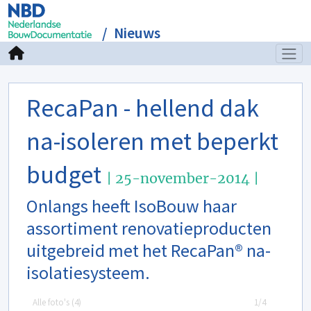
Nieuws
RecaPan - hellend dak
na-isoleren met beperkt
budget
| 25-november-2014 |
Onlangs heeft IsoBouw haar
assortiment renovatieproducten
uitgebreid met het RecaPan® na-
isolatiesysteem.
Alle foto's (
4
)
1/4