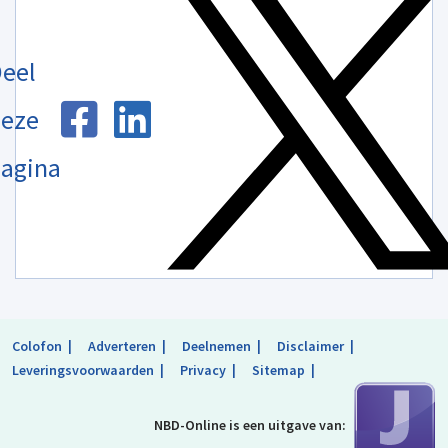
eel
eze
agina
Colofon
Adverteren
Deelnemen
Disclaimer
Leveringsvoorwaarden
Privacy
Sitemap
NBD-Online is
een uitgave van: