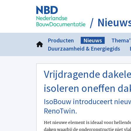
Nieuw
Producten
Nieuws
Thema'
Duurzaamheid & Energiegids
Vrijdragende dakel
isoleren oneffen d
IsoBouw introduceert nieu
RenoTwin.
Het nieuwe element is ideaal voor hellend
daken waarbij de onderconstructie niet vlak