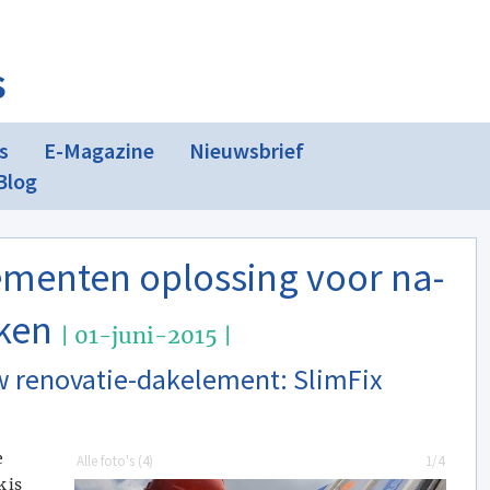
s
s
E-Magazine
Nieuwsbrief
Blog
ementen oplossing voor na-
aken
| 01-juni-2015 |
w renovatie-dakelement: SlimFix
e
Alle foto's (
4
)
1/4
 is