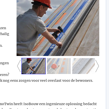
aren
chalig
n.
angen
deren?
 nog eens zorgen voor veel overlast voor de bewoners.
noTwin heeft IsoBouw een ingenieuze oplossing bedacht