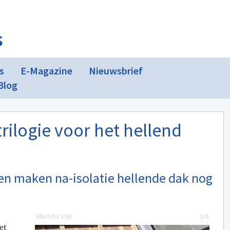
s
s
E-Magazine
Nieuwsbrief
Blog
rilogie voor het hellend
en maken na-isolatie hellende dak nog
Alle foto's (
6
)
1/6
et