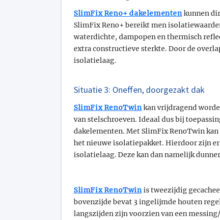
SlimFix Reno+ dakelementen
kunnen dir
SlimFix Reno+ bereikt men isolatiewaarden
waterdichte, dampopen en thermisch reflec
extra constructieve sterkte. Door de over
isolatielaag.
Situatie 3: Oneffen, doorgezakt dak
SlimFix RenoTwin
kan vrijdragend worde
van stelschroeven. Ideaal dus bij toepass
dakelementen. Met SlimFix RenoTwin kan e
het nieuwe isolatiepakket. Hierdoor zijn e
isolatielaag. Deze kan dan namelijk dunner,
SlimFix RenoTwin
is tweezijdig gecachee
bovenzijde bevat 3 ingelijmde houten regel
langszijden zijn voorzien van een messi