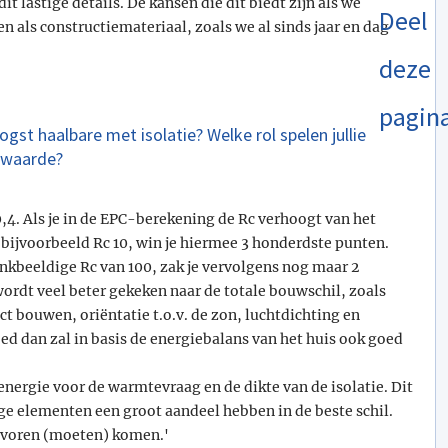
it lastige details. De kansen die dit biedt zijn als we
Deel
n als constructiemateriaal, zoals we al sinds jaar en dag
deze
pagin
gst haalbare met isolatie? Welke rol spelen jullie
e waarde?
0,4. Als je in de EPC-berekening de Rc verhoogt van het
bijvoorbeeld Rc 10, win je hiermee 3 honderdste punten.
nkbeeldige Rc van 100, zak je vervolgens nog maar 2
rdt veel beter gekeken naar de totale bouwschil, zoals
 bouwen, oriëntatie t.o.v. de zon, luchtdichting en
oed dan zal in basis de energiebalans van het huis ook goed
energie voor de warmtevraag en de dikte van de isolatie. Dit
ige elementen een groot aandeel hebben in de beste schil.
r voren (moeten) komen.'