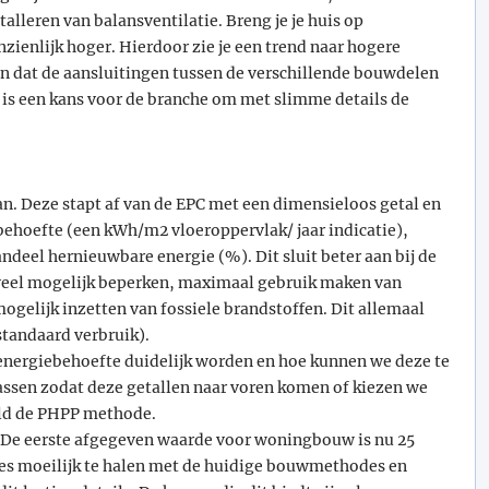
stalleren van balansventilatie. Breng je je huis op
ienlijk hoger. Hierdoor zie je een trend naar hogere
in dat de aansluitingen tussen de verschillende bouwdelen
is een kans voor de branche om met slimme details de
 Deze stapt af van de EPC met een dimensieloos getal en
behoefte (een kWh/m2 vloeroppervlak/ jaar indicatie),
ndeel hernieuwbare energie (%). Dit sluit beter aan bij de
zoveel mogelijk beperken, maximaal gebruik maken van
ogelijk inzetten van fossiele brandstoffen. Dit allemaal
standaard verbruik).
e energiebehoefte duidelijk worden en hoe kunnen we deze te
ssen zodat deze getallen naar voren komen of kiezen we
eld de PHPP methode.
? De eerste afgegeven waarde voor woningbouw is nu 25
es moeilijk te halen met de huidige bouwmethodes en