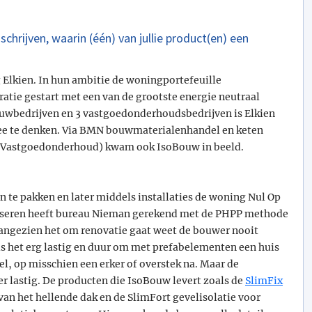
schrijven, waarin (één) van jullie product(en) een
g Elkien. In hun ambitie de woningportefeuille
ratie gestart met een van de grootste energie neutraal
ouwbedrijven en 3 vastgoedonderhoudsbedrijven is Elkien
ee te denken. Via BMN bouwmaterialenhandel en keten
n Vastgoedonderhoud) kwam ook IsoBouw in beeld.
an te pakken en later middels installaties de woning Nul Op
liseren heeft bureau Nieman gerekend met de PHPP methode
angezien het om renovatie gaat weet de bouwer nooit
is het erg lastig en duur om met prefabelementen een huis
el, op misschien een erker of overstek na. Maar de
er lastig. De producten die IsoBouw levert zoals de
SlimFix
van het hellende dak en de SlimFort gevelisolatie voor