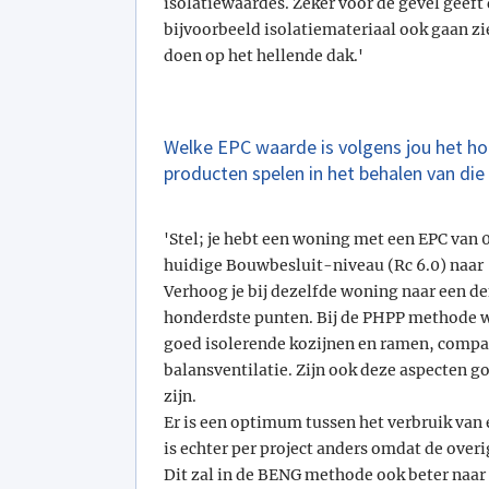
isolatiewaardes. Zeker voor de gevel geeft d
bijvoorbeeld isolatiemateriaal ook gaan zie
doen op het hellende dak.'
Welke EPC waarde is volgens jou het hoo
producten spelen in het behalen van di
'Stel; je hebt een woning met een EPC van 
huidige Bouwbesluit-niveau (Rc 6.0) naar 
Verhoog je bij dezelfde woning naar een de
honderdste punten. Bij de PHPP methode wo
goed isolerende kozijnen en ramen, compact
balansventilatie. Zijn ook deze aspecten g
zijn.
Er is een optimum tussen het verbruik van 
is echter per project anders omdat de over
Dit zal in de BENG methode ook beter naa