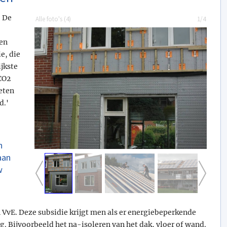
. De
Alle foto's (
4
)
1/4
men
e, die
jkste
CO2
eten
d.'
n
aan
w
VvE. Deze subsidie krijgt men als er energiebeperkende
Bijvoorbeeld het na-isoleren van het dak, vloer of wand.