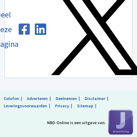
eel
eze
agina
Colofon
Adverteren
Deelnemen
Disclaimer
Leveringsvoorwaarden
Privacy
Sitemap
NBD-Online is
een uitgave van: