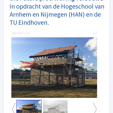
in opdracht van de Hogeschool van
Arnhem en Nijmegen (HAN) en de
TU Eindhoven.
Alle foto's (
2
)
1/2