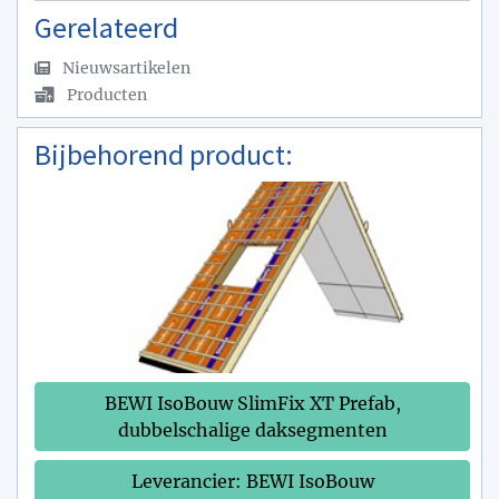
Gerelateerd
Nieuwsartikelen
Producten
Bijbehorend product:
BEWI IsoBouw SlimFix XT Prefab,
dubbelschalige daksegmenten
Leverancier: BEWI IsoBouw