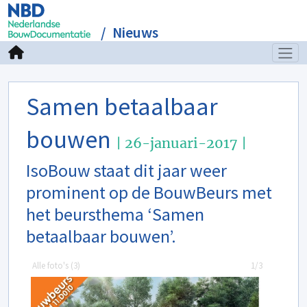
Nieuws
Samen betaalbaar
bouwen
| 26-januari-2017 |
IsoBouw staat dit jaar weer
prominent op de BouwBeurs met
het beursthema ‘Samen
betaalbaar bouwen’.
Alle foto's (
3
)
1/3