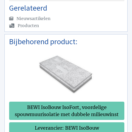
Gerelateerd
Nieuwsartikelen
Producten
Bijbehorend product:
BEWI IsoBouw IsoFort, voordelige
spouwmuurisolatie met dubbele milieuwinst
Leverancier: BEWI IsoBouw