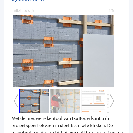
Alle foto's (
5
)
1/5
Met de nieuwe rekentool van IsoBouw kunt u dit
projectspecifiek zien in slechts enkele klikken. De
rekentool toont o.a. dat het verschil in aanschafkosten