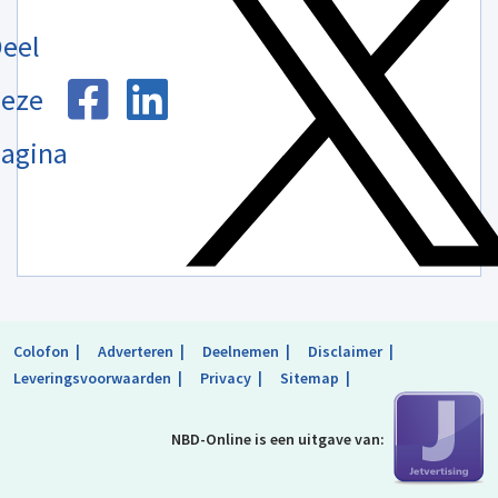
eel
eze
agina
Colofon
Adverteren
Deelnemen
Disclaimer
Leveringsvoorwaarden
Privacy
Sitemap
NBD-Online is
een uitgave van: