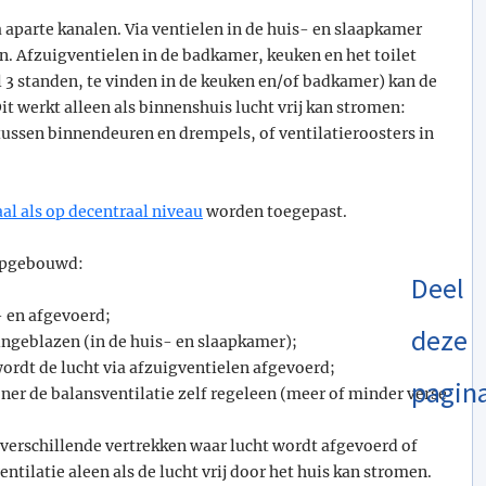
a aparte kanalen. Via ventielen in de huis- en slaapkamer
n. Afzuigventielen in de badkamer, keuken en het toilet
l 3 standen, te vinden in de keuken en/of badkamer) kan de
t werkt alleen als binnenshuis lucht vrij kan stromen:
tussen binnendeuren en drempels, of ventilatieroosters in
aal als op decentraal niveau
worden toegepast.
 opgebouwd:
Deel
- en afgevoerd;
deze
ingeblazen (in de huis- en slaapkamer);
wordt de lucht via afzuigventielen afgevoerd;
pagin
er de balansventilatie zelf regeleen (meer of minder verse
verschillende vertrekken waar lucht wordt afgevoerd of
ntilatie aleen als de lucht vrij door het huis kan stromen.