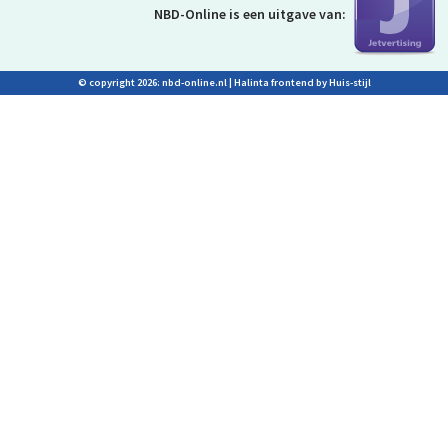
NBD-Online is
een uitgave van:
© copyright 2026: nbd-online.nl |
Halinta frontend by Huis-stijl