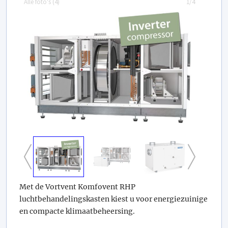
Alle foto's (
4
)
1/4
Met de Vortvent Komfovent RHP
luchtbehandelingskasten kiest u voor energiezuinige
en compacte klimaatbeheersing.