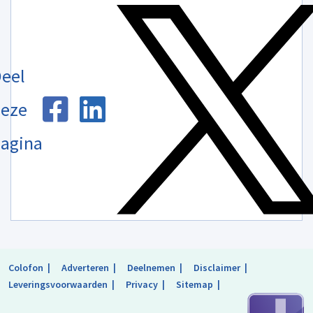
eel
eze
agina
Colofon
Adverteren
Deelnemen
Disclaimer
Leveringsvoorwaarden
Privacy
Sitemap