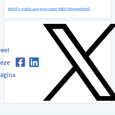
Meld u gratis aan voor onze NBD Nieuwsbrief!
eel
eze
agina