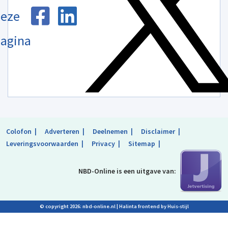
eze
agina
Colofon
Adverteren
Deelnemen
Disclaimer
Leveringsvoorwaarden
Privacy
Sitemap
NBD-Online is
een uitgave van:
© copyright 2026: nbd-online.nl |
Halinta frontend by Huis-stijl