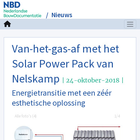
Nieuws
Van-het-gas-af met het
Solar Power Pack van
Nelskamp
| 24-oktober-2018 |
Energietransitie met een zéér
esthetische oplossing
Alle foto's (
4
)
1/4