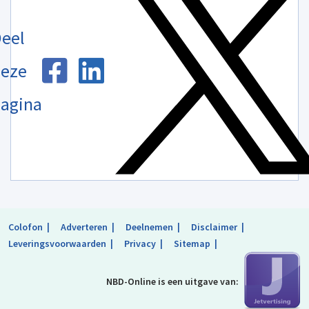
eel
eze
agina
Colofon
Adverteren
Deelnemen
Disclaimer
Leveringsvoorwaarden
Privacy
Sitemap
NBD-Online is
een uitgave van: