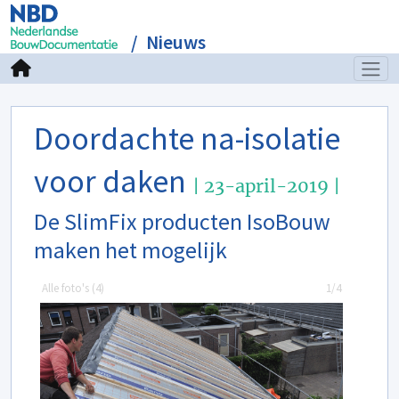
Nieuws
Doordachte na-isolatie
voor daken
| 23-april-2019 |
De SlimFix producten IsoBouw
maken het mogelijk
Alle foto's (
4
)
1/4