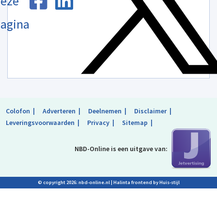
eze
agina
Colofon
Adverteren
Deelnemen
Disclaimer
Leveringsvoorwaarden
Privacy
Sitemap
NBD-Online is
een uitgave van:
© copyright 2026: nbd-online.nl |
Halinta frontend by Huis-stijl