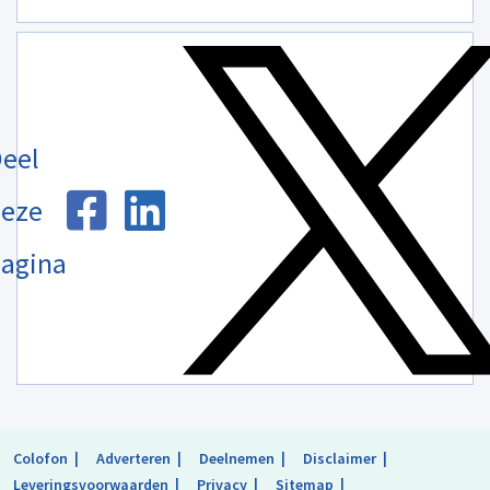
eel
eze
agina
Colofon
Adverteren
Deelnemen
Disclaimer
Leveringsvoorwaarden
Privacy
Sitemap