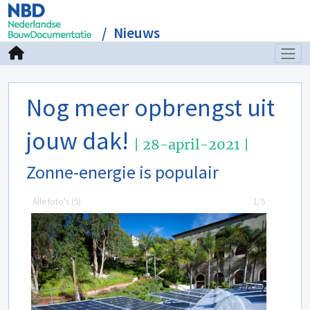
Nieuws
Nog meer opbrengst uit
jouw dak!
| 28-april-2021 |
Zonne-energie is populair
Alle foto's (
5
)
1/5