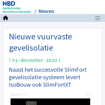
Nieuws
Nieuwe vuurvaste
gevelisolatie
| 03-december-2020 |
Naast het succesvolle SlimFort
gevelisolatie-systeem levert
IsoBouw ook SlimFortXT
Alle foto's (
3
)
1/3