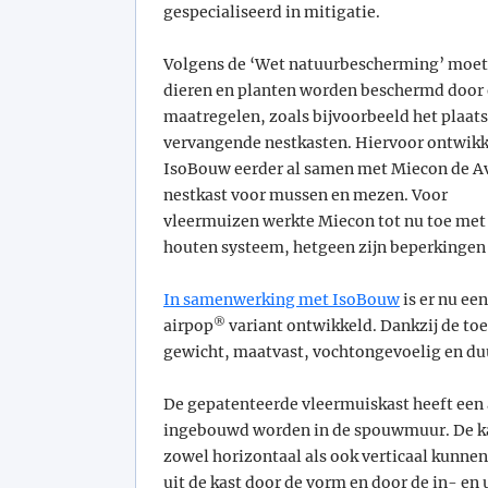
gespecialiseerd in mitigatie.
Volgens de ‘Wet natuurbescherming’ moe
dieren en planten worden beschermd door 
maatregelen, zoals bijvoorbeeld het plaat
vervangende nestkasten. Hiervoor ontwik
IsoBouw eerder al samen met Miecon de A
nestkast voor mussen en mezen. Voor
vleermuizen werkte Miecon tot nu toe met
houten systeem, hetgeen zijn beperkingen
In samenwerking met IsoBouw
is er nu een
®
airpop
variant ontwikkeld. Dankzij de to
gewicht, maatvast, vochtongevoelig en d
De gepatenteerde vleermuiskast heeft een
ingebouwd worden in de spouwmuur. De kas
zowel horizontaal als ook verticaal kunn
uit de kast door de vorm en door de in- e