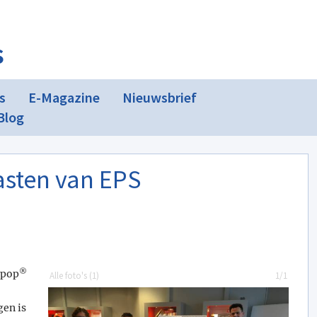
s
s
E-Magazine
Nieuwsbrief
Blog
asten van EPS
®
rpop
Alle foto's (
1
)
1/1
gen is