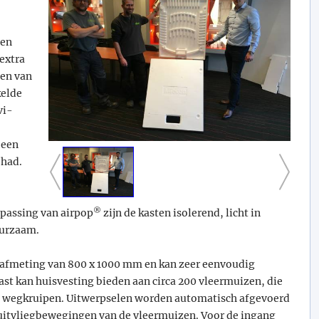
ten
extra
sen van
kelde
vi-
 een
 had.
®
epassing van airpop
zijn de kasten isolerend, licht in
uurzaam.
 afmeting van 800 x 1000 mm en kan zeer eenvoudig
t kan huisvesting bieden aan circa 200 vleermuizen, die
en wegkruipen. Uitwerpselen worden automatisch afgevoerd
n uitvliegbewegingen van de vleermuizen. Voor de ingang