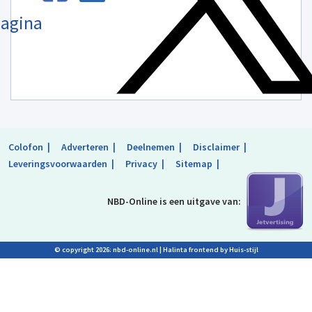
agina
Colofon
Adverteren
Deelnemen
Disclaimer
Leveringsvoorwaarden
Privacy
Sitemap
NBD-Online is
een uitgave van:
© copyright 2026: nbd-online.nl |
Halinta frontend by Huis-stijl