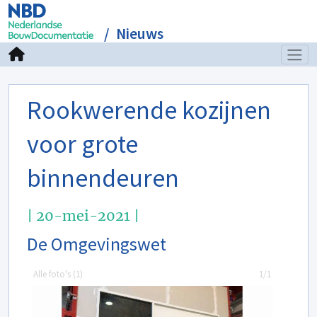
Nieuws
Rookwerende kozijnen
voor grote
binnendeuren
| 20-mei-2021 |
De Omgevingswet
Alle foto's (
1
)
1/1