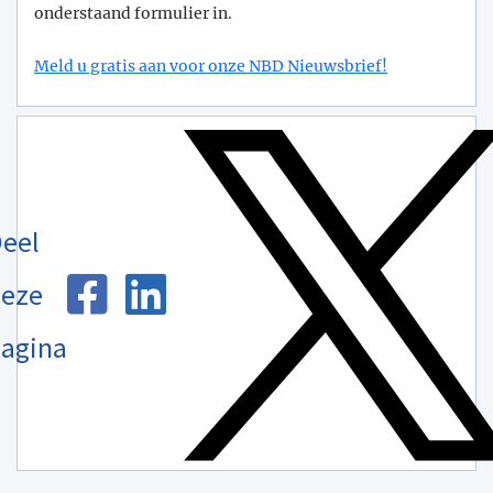
onderstaand formulier in.
Meld u gratis aan voor onze NBD Nieuwsbrief!
eel
eze
agina