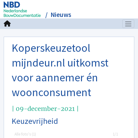
Nieuws
Koperskeuzetool
mijndeur.nl uitkomst
voor aannemer én
woonconsument
| 09-december-2021 |
Keuzevrijheid
Alle foto's (
1
)
1/1