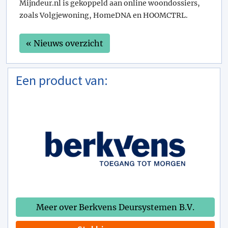
Mijndeur.nl is gekoppeld aan online woondossiers,
zoals Volgjewoning, HomeDNA en HOOMCTRL.
« Nieuws overzicht
Een product van:
Meer over Berkvens Deursystemen B.V.