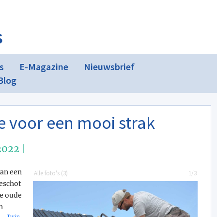
s
s
E-Magazine
Nieuwsbrief
Blog
ie voor een mooi strak
2022 |
kan een
Alle foto's (
3
)
1/3
beschot
le oude
n
Twin