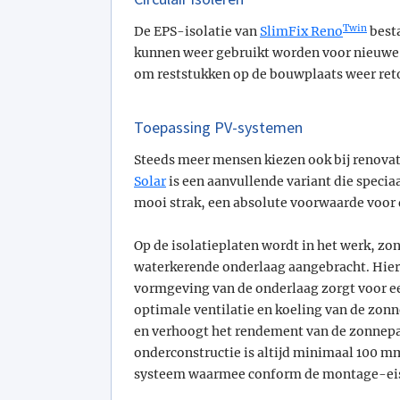
Twin
De EPS-isolatie van
SlimFix Reno
besta
kunnen weer gebruikt worden voor nieuwe
om reststukken op de bouwplaats weer reto
Toepassing PV-systemen
Steeds meer mensen kiezen ook bij renova
Solar
is een aanvullende variant die spec
mooi strak, een absolute voorwaarde voo
Op de isolatieplaten wordt in het werk, z
waterkerende onderlaag aangebracht. Hie
vormgeving van de onderlaag zorgt voor ee
optimale ventilatie en koeling van de zonn
en verhoogt het rendement van de zonnepa
onderconstructie is altijd minimaal 100 m
systeem waarmee conform de montage-eis