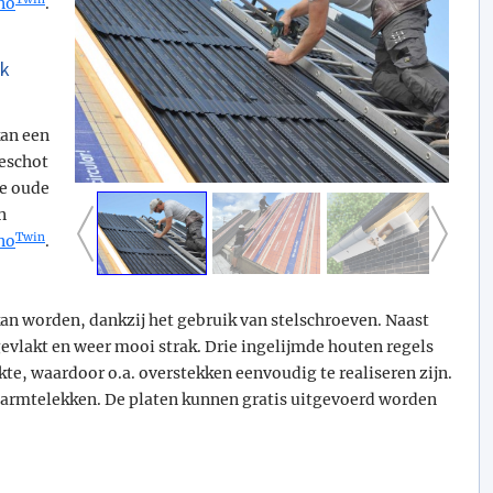
no
.
ak
kan een
beschot
le oude
n
Twin
no
.
an worden, dankzij het gebruik van stelschroeven. Naast
evlakt en weer mooi strak. Drie ingelijmde houten regels
kte, waardoor o.a. overstekken eenvoudig te realiseren zijn.
rmtelekken. De platen kunnen gratis uitgevoerd worden