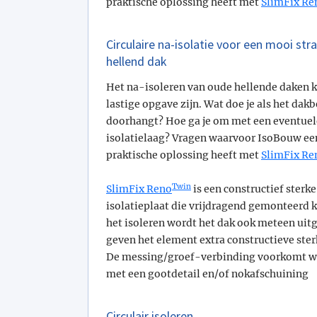
praktische oplossing heeft met
SlimFix Re
Circulaire na-isolatie voor een mooi str
hellend dak
Het na-isoleren van oude hellende daken 
lastige opgave zijn. Wat doe je als het dak
doorhangt? Hoe ga je om met een eventue
isolatielaag? Vragen waarvoor IsoBouw ee
praktische oplossing heeft met
SlimFix Re
Twin
SlimFix Reno
is een constructief sterke
isolatieplaat die vrijdragend gemonteerd k
het isoleren wordt het dak ook meteen uitg
geven het element extra constructieve ster
De messing/groef-verbinding voorkomt wa
met een gootdetail en/of nokafschuining
Circulair isoleren