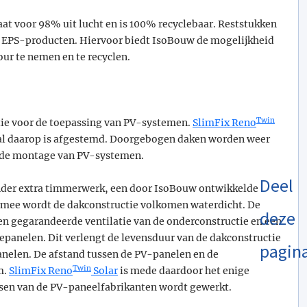
at voor 98% uit lucht en is 100% recyclebaar. Reststukken
 EPS-producten. Hiervoor biedt IsoBouw de mogelijkheid
ur te nemen en te recyclen.
Twin
tie voor de toepassing van PV-systemen.
SlimFix Reno
iaal daarop is afgestemd. Doorgebogen daken worden weer
r de montage van PV-systemen.
Deel
onder extra timmerwerk, een door IsoBouw ontwikkelde
rmee wordt de dakconstructie volkomen waterdicht. De
deze
n gegarandeerde ventilatie van de onderconstructie en een
epanelen. Dit verlengt de levensduur van de dakconstructie
pagin
nelen. De afstand tussen de PV-panelen en de
Twin
m.
SlimFix Reno
Solar
is mede daardoor het enige
en van de PV-paneelfabrikanten wordt gewerkt.