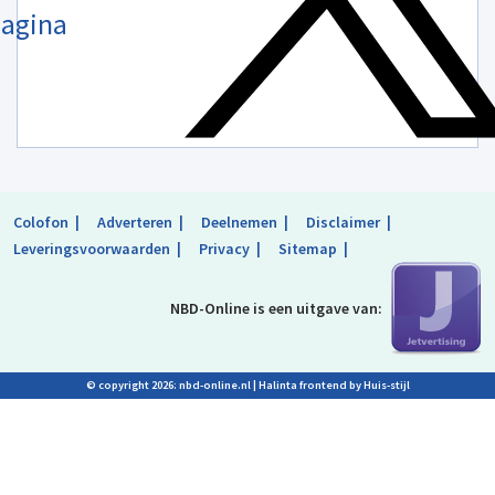
agina
Colofon
Adverteren
Deelnemen
Disclaimer
Leveringsvoorwaarden
Privacy
Sitemap
NBD-Online is
een uitgave van:
© copyright 2026: nbd-online.nl |
Halinta frontend by Huis-stijl