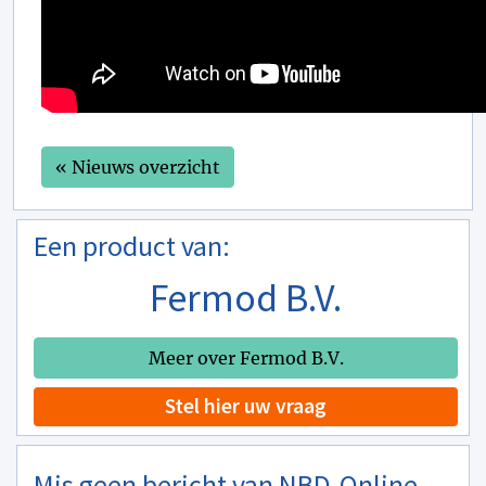
« Nieuws overzicht
Een product van:
Fermod B.V.
Meer over Fermod B.V.
Stel hier uw vraag
Mis geen bericht van NBD-Online