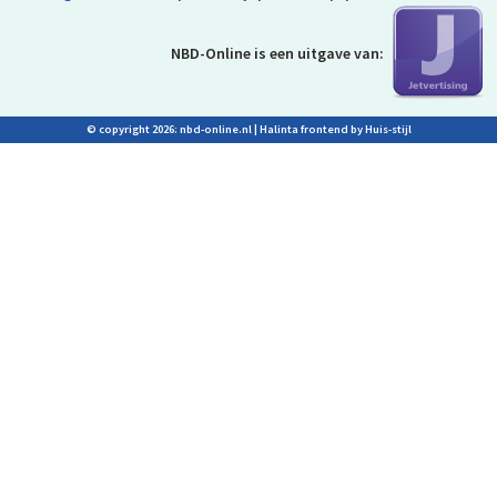
NBD-Online is
een uitgave van:
© copyright 2026: nbd-online.nl |
Halinta frontend by Huis-stijl