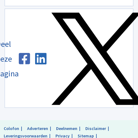
eel
eze
agina
Colofon
Adverteren
Deelnemen
Disclaimer
Leveringsvoorwaarden
Privacy
Sitemap