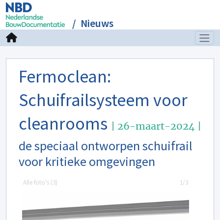
Nieuws
Fermoclean:
Schuifrailsysteem voor
cleanrooms
| 26-maart-2024 |
de speciaal ontworpen schuifrail
voor kritieke omgevingen
Alle foto's (
3
)
1/3