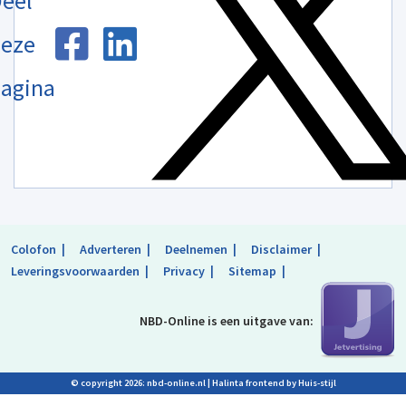
eel
eze
agina
Colofon
Adverteren
Deelnemen
Disclaimer
Leveringsvoorwaarden
Privacy
Sitemap
NBD-Online is
een uitgave van:
© copyright 2026: nbd-online.nl |
Halinta frontend by Huis-stijl