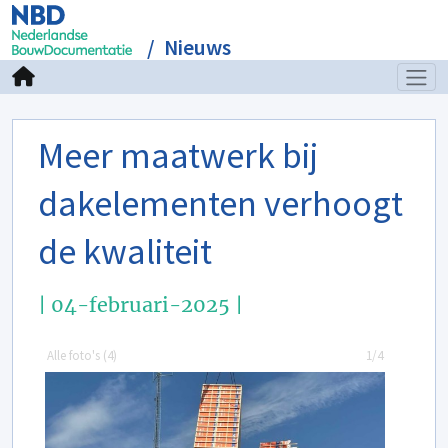
Nieuws
Meer maatwerk bij
dakelementen verhoogt
de kwaliteit
| 04-februari-2025 |
Alle foto's (
4
)
1/4