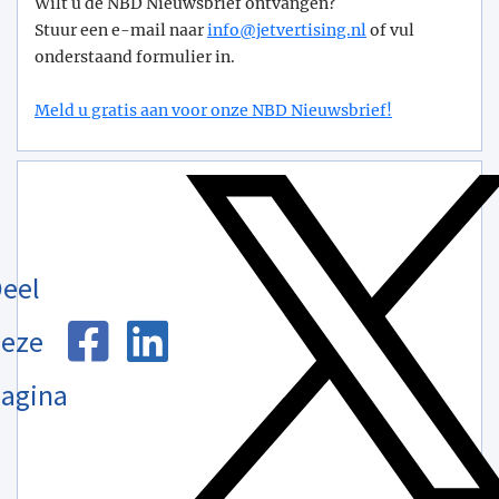
Wilt u de NBD Nieuwsbrief ontvangen?
Stuur een e-mail naar
info@­jetvertising.nl
of vul
onderstaand formulier in.
Meld u gratis aan voor onze NBD Nieuwsbrief!
eel
eze
agina