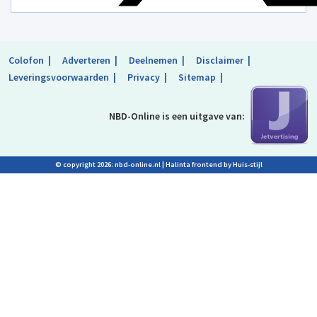
Colofon
Adverteren
Deelnemen
Disclaimer
Leveringsvoorwaarden
Privacy
Sitemap
NBD-Online is
een uitgave van:
© copyright 2026: nbd-online.nl |
Halinta frontend by Huis-stijl