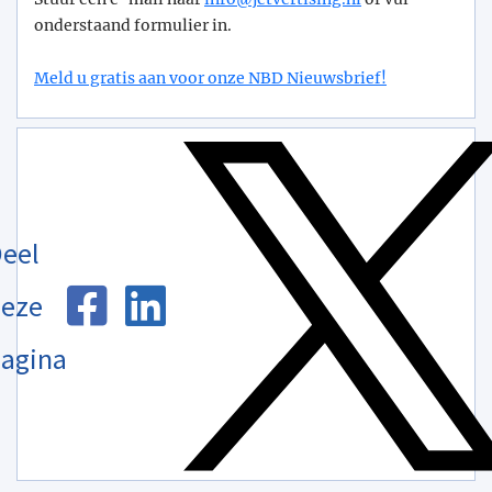
onderstaand formulier in.
Meld u gratis aan voor onze NBD Nieuwsbrief!
eel
eze
agina