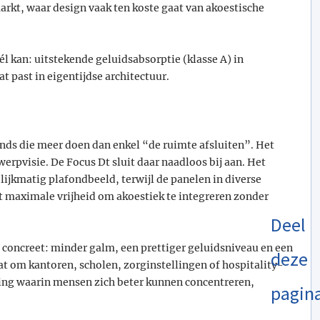
arkt, waar design vaak ten koste gaat van akoestische
l kan: uitstekende geluidsabsorptie (klasse A) in
 past in eigentijdse architectuur.
onds die meer doen dan enkel “de ruimte afsluiten”. Het
erpvisie. De Focus Dt sluit daar naadloos bij aan. Het
lijkmatig plafondbeeld, terwijl de panelen in diverse
t maximale vrijheid om akoestiek te integreren zonder
Deel
 concreet: minder galm, een prettiger geluidsniveau en een
deze
t om kantoren, scholen, zorginstellingen of hospitality-
ing waarin mensen zich beter kunnen concentreren,
pagin