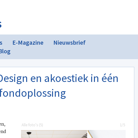
s
s
E-Magazine
Nieuwsbrief
Blog
esign en akoestiek in één
afondoplossing
en,
Alle foto's (
5
)
1/5
end