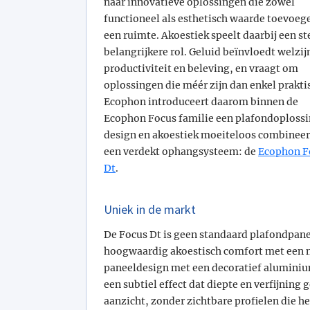
naar innovatieve oplossingen die zowel
functioneel als esthetisch waarde toevoeg
een ruimte. Akoestiek speelt daarbij een s
belangrijkere rol. Geluid beïnvloedt welzij
productiviteit en beleving, en vraagt om
oplossingen die méér zijn dan enkel prakti
Ecophon introduceert daarom binnen de
Ecophon Focus familie een plafondoplossi
design en akoestiek moeiteloos combineer
een verdekt ophangsysteem: de
Ecophon F
Dt
.
Uniek in de markt
De Focus Dt is geen standaard plafondpanee
hoogwaardig akoestisch comfort met een m
paneeldesign met een decoratief aluminium
een subtiel effect dat diepte en verfijning
aanzicht, zonder zichtbare profielen die 