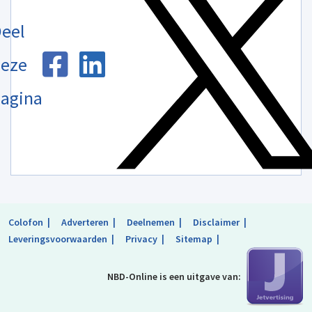
eel
eze
agina
Colofon
Adverteren
Deelnemen
Disclaimer
Leveringsvoorwaarden
Privacy
Sitemap
NBD-Online is
een uitgave van: