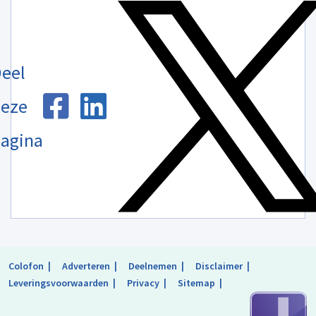
eel
eze
agina
Colofon
Adverteren
Deelnemen
Disclaimer
Leveringsvoorwaarden
Privacy
Sitemap