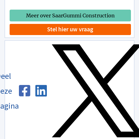
Meer over SaarGummi Construction
Stel hier uw vraag
eel
eze
agina