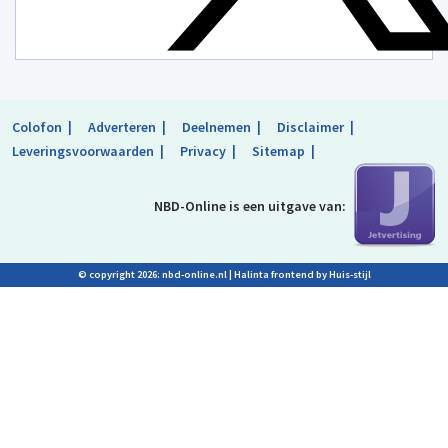
Colofon
Adverteren
Deelnemen
Disclaimer
Leveringsvoorwaarden
Privacy
Sitemap
NBD-Online is
een uitgave van:
© copyright 2026: nbd-online.nl |
Halinta frontend by Huis-stijl