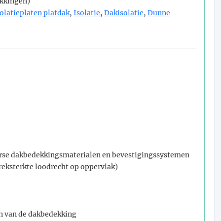
ekkingen)
solatieplaten platdak
,
Isolatie
,
Dakisolatie
,
Dunne
verse dakbedekkingsmaterialen en bevestigingssystemen
reksterkte loodrecht op oppervlak)
en van de dakbedekking