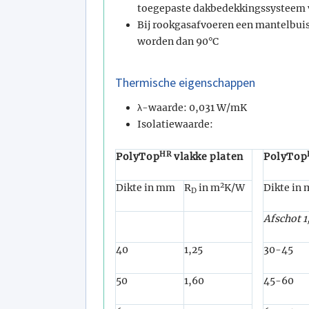
toegepaste dakbedekkingssysteem v
Bij rookgasafvoeren een mantelbui
worden dan 90°C
Thermische eigenschappen
λ-waarde: 0,031 W/mK
Isolatiewaarde:
HR
PolyTop
vlakke platen
PolyTop
2
Dikte in mm
R
in m
K/W
Dikte in
D
Afschot 
40
1,25
30-45
50
1,60
45-60