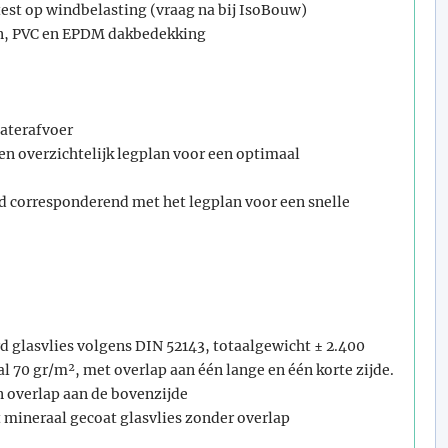
test op windbelasting (vraag na bij IsoBouw)
en, PVC en EPDM dakbedekking
waterafvoer
n overzichtelijk legplan voor een optimaal
rd corresponderend met het legplan voor een snelle
 glasvlies volgens DIN 52143, totaalgewicht ± 2.400
l 70 gr/m², met overlap aan één lange en één korte zijde.
n overlap aan de bovenzijde
t mineraal gecoat glasvlies zonder overlap