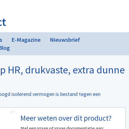
ct
s
E-Magazine
Nieuwsbrief
Blog
 HR, drukvaste, extra dunne
hoogd isolerend vermogen is bestand tegen een
1/7
Meer weten over dit product?
Stel een vraag of vraag documentatie aan: