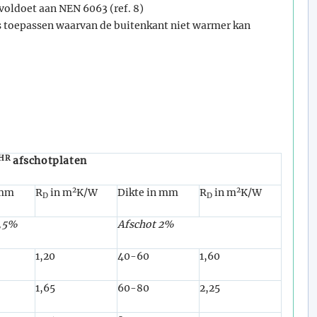
oldoet aan NEN 6063 (ref. 8)
s toepassen waarvan de buitenkant niet warmer kan
HR
afschotplaten
2
2
 mm
R
in m
K/W
Dikte in mm
R
in m
K/W
D
D
1,5%
Afschot 2%
1,20
40-60
1,60
1,65
60-80
2,25