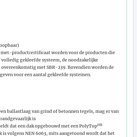
loopbaar)
-met-productcertificaat worden voor de producten die
of volledig gekleefde systeem, de noodzakelijke
 overeenkomstig met SBR-239. Bovendien worden de
geven voor een aantal gekleefde systemen.
 een ballastlaag van grind of betonnen tegels, mag er van
randgevaarlijk is
HR
geldt dat een dak opgebouwd met een PolyTop
jk is volgens NEN 6063, mits aangetoond wordt dat het