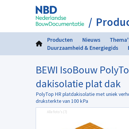
Produ
Producten
Nieuws
Thema'
Duurzaamheid & Energiegids
BEWI IsoBouw PolyTop
dakisolatie plat dak
PolyTop HR platdakisolatie met uniek ver
druksterkte van 100 kPa
Alle foto's (
7
)