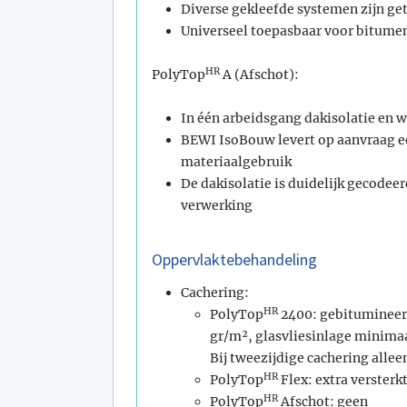
Diverse gekleefde systemen zijn ge
Universeel toepasbaar voor bitum
HR
PolyTop
A (Afschot):
In één arbeidsgang dakisolatie en 
BEWI IsoBouw levert op aanvraag ee
materiaalgebruik
De dakisolatie is duidelijk gecodee
verwerking
Oppervlaktebehandeling
Cachering:
HR
PolyTop
2400: gebitumineerd
gr/m², glasvliesinlage minimaa
Bij tweezijdige cachering allee
HR
PolyTop
Flex: extra versterk
HR
PolyTop
Afschot: geen