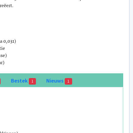
reëert.
a 0,031)
tie
use)
ar)
Bestek
Nieuws
1
1