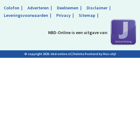
Colofon
Adverteren
Deelnemen
Disclaimer
Leveringsvoorwaarden
Privacy
Sitemap
NBD-Online is
een uitgave van:
© copyright 2026: nbd-online.nl |
Halinta frontend by Huis-stijl