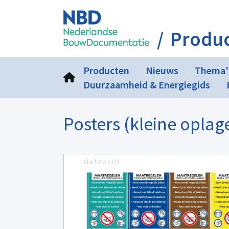
Produ
Producten
Nieuws
Thema'
Duurzaamheid & Energiegids
Posters (kleine oplag
Alle foto's (
1
)