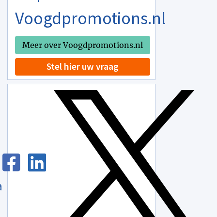
Voogdpromotions.nl
Meer over Voogdpromotions.nl
Stel hier uw vraag
a