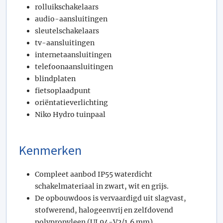
rolluikschakelaars
audio-aansluitingen
sleutelschakelaars
tv-aansluitingen
internetaansluitingen
telefoonaansluitingen
blindplaten
fietsoplaadpunt
oriëntatieverlichting
Niko Hydro tuinpaal
Kenmerken
Compleet aanbod IP55 waterdicht
schakelmateriaal in zwart, wit en grijs.
De opbouwdoos is vervaardigd uit slagvast,
stofwerend, halogeenvrij en zelfdovend
polypropyleen (UL94-V2/1,6 mm).