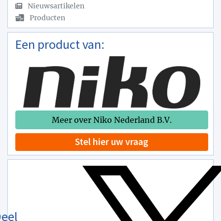
Nieuwsartikelen
Producten
Een product van:
Meer over Niko Nederland B.V.
Stel hier uw vraag
eel