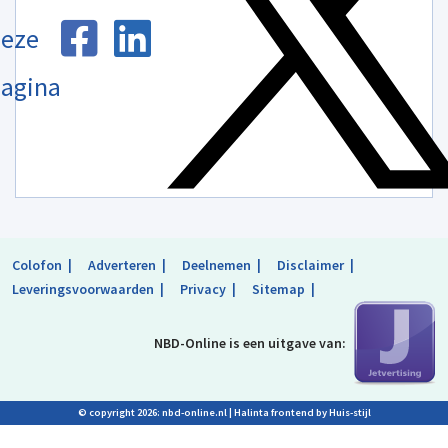
eze
agina
Colofon
Adverteren
Deelnemen
Disclaimer
Leveringsvoorwaarden
Privacy
Sitemap
NBD-Online is
een uitgave van:
© copyright 2026: nbd-online.nl |
Halinta frontend by Huis-stijl