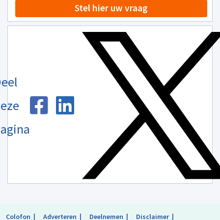
Stel hier uw vraag
eel
eze
agina
Colofon
Adverteren
Deelnemen
Disclaimer