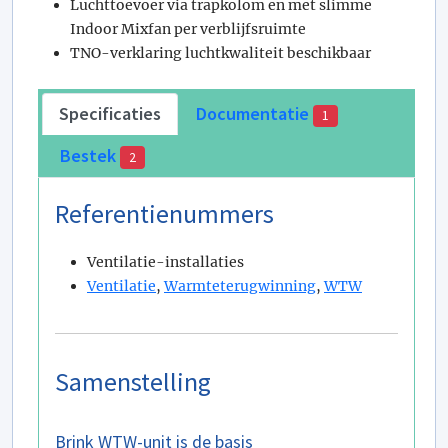
Luchttoevoer via trapkolom en met slimme
Indoor Mixfan per verblijfsruimte
TNO-verklaring luchtkwaliteit beschikbaar
Specificaties
Documentatie
1
Bestek
2
Referentienummers
Ventilatie-installaties
Ventilatie
,
Warmteterugwinning
,
WTW
Samenstelling
Brink WTW-unit is de basis