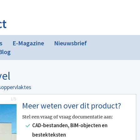
ct
s
E-Magazine
Nieuwsbrief
Blog
vel
asoppervlaktes
1/5
Meer weten over dit product?
Stel een vraag of vraag documentatie aan:
CAD-bestanden, BIM-objecten en
bestekteksten