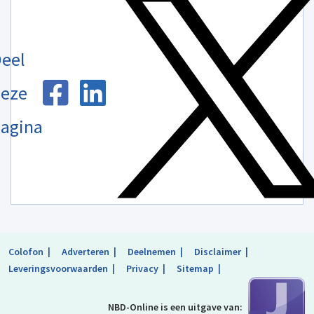
eel
eze
agina
Colofon
Adverteren
Deelnemen
Disclaimer
Leveringsvoorwaarden
Privacy
Sitemap
NBD-Online is
een uitgave van: