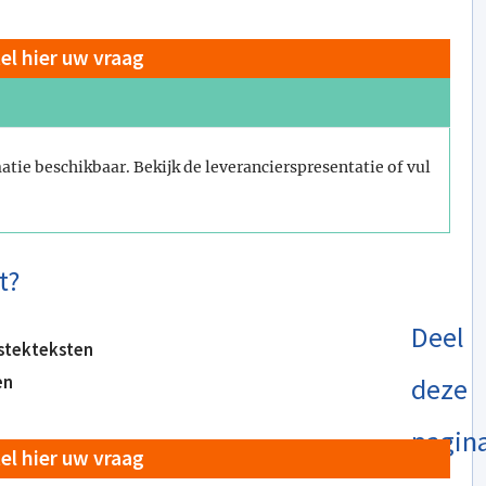
tel hier uw vraag
atie beschikbaar. Bekijk de leverancierspresentatie of vul
t?
Deel
stekteksten
en
deze
pagin
tel hier uw vraag