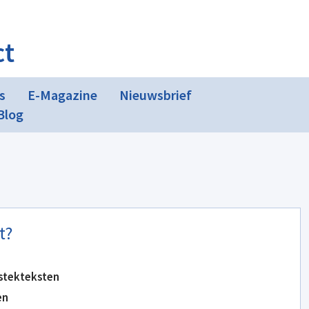
ct
s
E-Magazine
Nieuwsbrief
Blog
t?
stekteksten
en