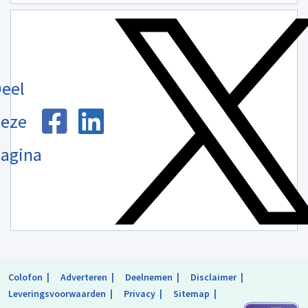
eel
eze
agina
Colofon
Adverteren
Deelnemen
Disclaimer
Leveringsvoorwaarden
Privacy
Sitemap