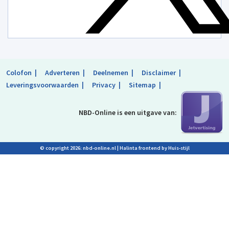
Colofon
Adverteren
Deelnemen
Disclaimer
Leveringsvoorwaarden
Privacy
Sitemap
NBD-Online is
een uitgave van:
© copyright 2026: nbd-online.nl |
Halinta frontend by Huis-stijl