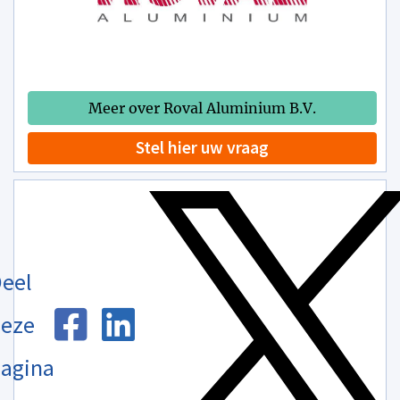
Meer over Roval Aluminium B.V.
Stel hier uw vraag
eel
eze
agina