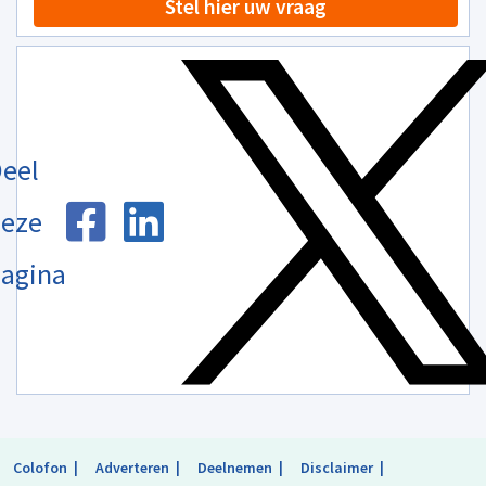
Stel hier uw vraag
eel
eze
agina
Colofon
Adverteren
Deelnemen
Disclaimer