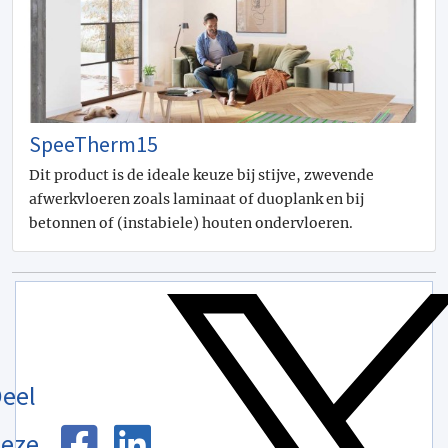
SpeeTherm15
Dit product is de ideale keuze bij stijve, zwevende
afwerkvloeren zoals laminaat of duoplank en bij
betonnen of (instabiele) houten ondervloeren.
eel
eze