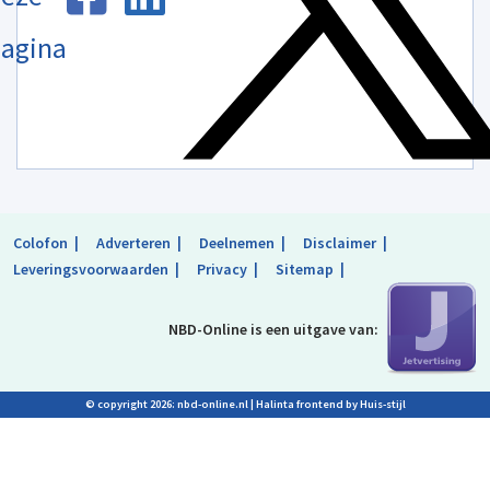
agina
Colofon
Adverteren
Deelnemen
Disclaimer
Leveringsvoorwaarden
Privacy
Sitemap
NBD-Online is
een uitgave van:
© copyright 2026: nbd-online.nl |
Halinta frontend by Huis-stijl